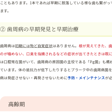
こともあります。1本であれば早期に脱落している様な歯も繋がっ
ます。
② 歯周病の早期発見と早期治療
歯周病は
初期には殆ど自覚症状
はありません。
根が見えてきた、
のが噛めない、口臭を指摘されるなどの症状が出てきたときは既
は口腔常在菌がいて、歯周病の原因菌の主役である「P.g菌」も概
ています。体の抵抗力が低下したりするとプラーク中の歯周病菌
病は発症させない・再発させないために
予防・メインテナンス
が
高齢期