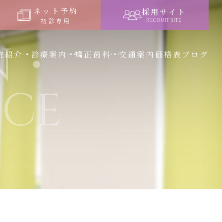
ネット予約
採用サイト
初診専用
RECRUIT SITE
N・
院紹介
診療案内
矯正歯科
交通案内
価格表
ブログ
CE