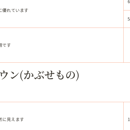
に優れています
用です
ウン(かぶせもの)
然に見えます