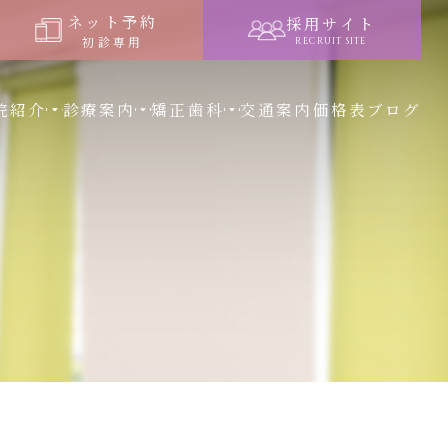
ネット予約
採用サイト
初診専用
RECRUIT SITE
院紹介
診療案内
矯正歯科
交通案内
価格表
ブログ